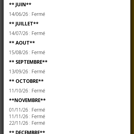
** JUIN**
ANIMAL A UNE PERSONNE NON DECLAREE,
14/06/26 : Fermé
EN CAS D’ACCIDENT AUCUNE ASSURANCE
NE PRENDRA EN COMPTE VOTRE SINISTRE.
** JUILLET**
14/07/26 : Fermé
** AOUT**
Je souhaite vous confier mon chat
15/08/26 : Fermé
** SEPTEMBRE**
Je veux consulter les tarifs
13/09/26 : Fermé
** OCTOBRE**
Horaires
11/10/26 : Fermé
**NOVEMBRE**
Lundi
: 10h-12h / 16h-18h
Mardi & Mercredi
: 10h-12h / 17h-18h
01/11/26 : Fermé
Jeudi
: 10h-12h /
FERME
11/11/26 : Fermé
22/11/26 : Fermé
Vendredi & Samedi
: 10h-12h / 16h-18h
Dimanche
:
FERME
/ 18h-19h
** DECEMBRE**