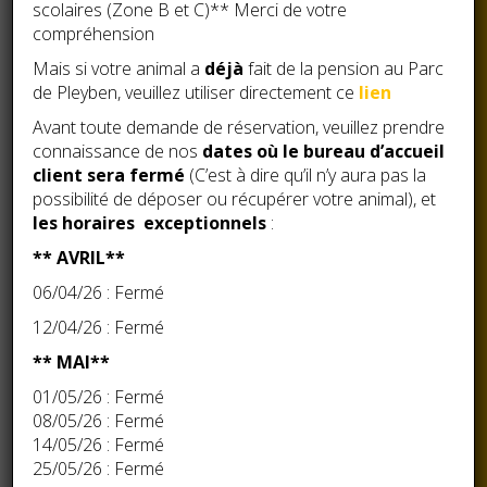
scolaires (Zone B et C)** Merci de votre
Votre animal aura pendant son séjour : Câlins sans
compréhension
modération et avec une attention particulière pour
Mais si votre animal a
déjà
fait de la pension au Parc
chacun d’eux.
de Pleyben, veuillez utiliser directement ce
lien
L’hôtel félin a été réalisé afin d’être adapté à votre chat
Avant toute demande de réservation, veuillez prendre
connaissance de nos
dates où le bureau d’accueil
selon son mode de vie.
client sera fermé
(C’est à dire qu’il n’y aura pas la
Le confort, l’hygiène et la sécurité sont notre priorité
possibilité de déposer ou récupérer votre animal), et
pour que votre compagnon passe un agréable séjour
les horaires exceptionnels
:
dans un cadre merveilleux en toute sécurité.
** AVRIL**
La chaleur d’un chauffage au sol l’hiver, une bonne
06/04/26 : Fermé
isolation des murs et des menuiseries en double vitrage
12/04/26 : Fermé
assurent à votre compagnon un séjour confortable et
douillet.
** MAI**
01/05/26 : Fermé
LA GARDE D’ANIMAUX EST UNE ACTIVITE
08/05/26 : Fermé
14/05/26 : Fermé
REGLEMENTEE, NE PRENEZ AUCUN
25/05/26 : Fermé
RISQUE, CAR SI VOUS CONFIEZ VOTRE